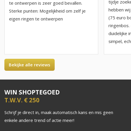
tijdje zoe
te ontwerpen is zeer goed bevallen.
hebben wij
Sterke punten: Mogelijkheid om zelf je
(75 euro b
eigen ringen te ontwerpen
ringenbos. 
duidelijke i
simpel, echt
Bekijke alle reviews
WIN SHOPTEGOED
T.W.V. € 250
Schrijf je direct in, maak automatisch kans en mis geen
enkele andere trend of actie meer!