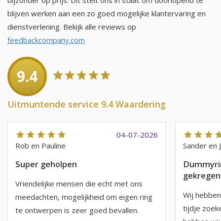
bijzonder op prijs. Dit stelt ons in staat om doorlopend te
blijven werken aan een zo goed mogelijke klantervaring en
dienstverlening. Bekijk alle reviews op
feedbackcompany.com
9.4
Uitmuntende service 9.4 Waardering
04-07-2026
Rob en Pauline
Sander en 
Super geholpen
Dummyrin
gekregen,
Vriendelijke mensen die echt met ons
Wij hebben 
meedachten, mogelijkheid om eigen ring
tijdje zoe
te ontwerpen is zeer goed bevallen.