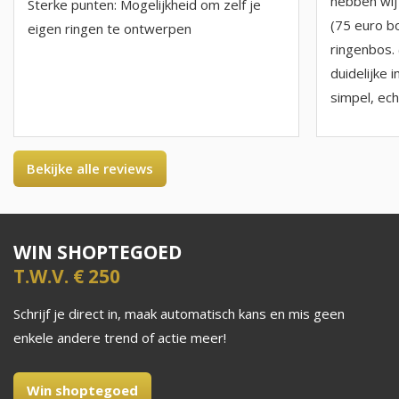
hebben wij
Sterke punten: Mogelijkheid om zelf je
(75 euro b
eigen ringen te ontwerpen
ringenbos. 
duidelijke i
simpel, echt
Bekijke alle reviews
WIN SHOPTEGOED
T.W.V. € 250
Schrijf je direct in, maak automatisch kans en mis geen
enkele andere trend of actie meer!
Win shoptegoed