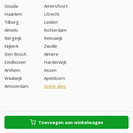
Gouda
Amersfoort
Haarlem
Utrecht
Tilburg
Leiden
Almelo
Rotterdam
Bergeijk
Reeuwijk
Nijkerk
Zwolle
Den Bosch
Almere
Eindhoven
Harderwijk
Arnhem
Assen
Waalwijk
Apeldoorn
Amsterdam
Bekijk alles
Toevoegen aan winkelwagen
Copyright © 2026 - TrouwringenVoordeel.nl - All rights