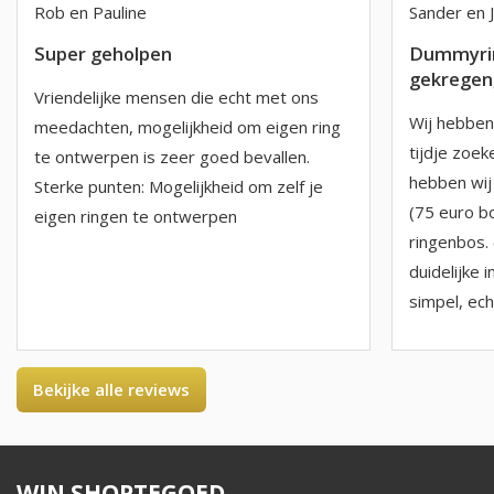
Rob en Pauline
Sander en 
Super geholpen
Dummyrin
gekregen,
Vriendelijke mensen die echt met ons
Wij hebben 
meedachten, mogelijkheid om eigen ring
tijdje zoe
te ontwerpen is zeer goed bevallen.
hebben wij
Sterke punten: Mogelijkheid om zelf je
(75 euro b
eigen ringen te ontwerpen
ringenbos. 
duidelijke i
simpel, echt
Bekijke alle reviews
WIN SHOPTEGOED