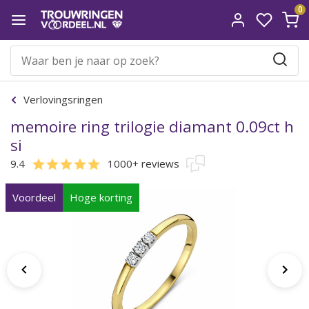
0
Verlovingsringen
memoire ring trilogie diamant 0.09ct h
si
9.4
1000+ reviews
Voordeel
Hoge korting