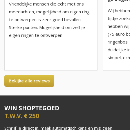
Vriendelijke mensen die echt met ons
Wij hebben 
meedachten, mogelijkheid om eigen ring
tijdje zoe
te ontwerpen is zeer goed bevallen.
hebben wij
Sterke punten: Mogelijkheid om zelf je
(75 euro b
eigen ringen te ontwerpen
ringenbos. 
duidelijke i
simpel, echt
Bekijke alle reviews
WIN SHOPTEGOED
T.W.V. € 250
Schrijf je direct in, maak automatisch kans en mis geen