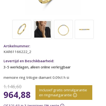
Artikelnummer:
KAR61166222_2
Levertijd en Beschikbaarheid:
3-5 werkdagen, alleen online verkrijgbaar
memoire ring trilogie diamant 0.09ct h si
1.146,60
Inclusief gratis omruilgarantie
964,88
en ringmaatgarantie
Of 321.63 in 3 termijnen 0% rente