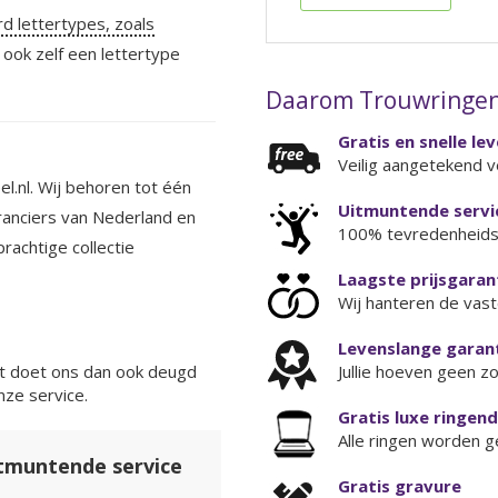
d lettertypes, zoals
k ook zelf een lettertype
Daarom Trouwringen
Gratis en snelle le
Veilig aangetekend v
.nl. Wij behoren tot één
Uitmuntende servi
ranciers van Nederland en
100% tevredenheids
rachtige collectie
Laagste prijsgaran
Wij hanteren de vaste
Levenslange garant
Jullie hoeven geen z
 doet ons dan ook deugd
nze service.
Gratis luxe ringen
Alle ringen worden g
itmuntende service
Gratis gravure