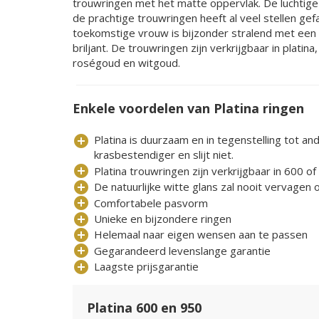
trouwringen met het matte oppervlak. De luchtige 
de prachtige trouwringen heeft al veel stellen gef
toekomstige vrouw is bijzonder stralend met een 
briljant. De trouwringen zijn verkrijgbaar in platina
roségoud en witgoud.
Enkele voordelen van Platina ringen
add_circle
Platina is duurzaam en in tegenstelling tot a
krasbestendiger en slijt niet.
add_circle
Platina trouwringen zijn verkrijgbaar in 600 of 
add_circle
De natuurlijke witte glans zal nooit vervagen 
add_circle
Comfortabele pasvorm
add_circle
Unieke en bijzondere ringen
add_circle
Helemaal naar eigen wensen aan te passen
add_circle
Gegarandeerd levenslange garantie
add_circle
Laagste prijsgarantie
Platina 600 en 950