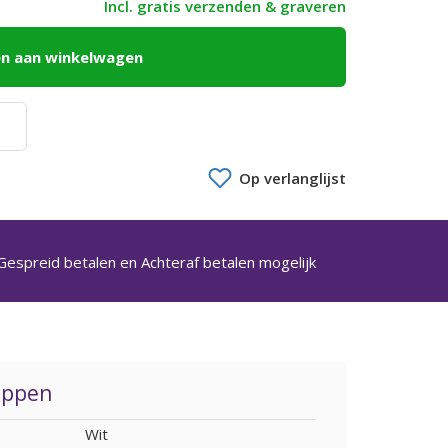
Incl. gratis verzenden & graveren
n aan winkelwagen
Op verlanglijst
Gespreid betalen en Achteraf betalen mogelijk
appen
Wit