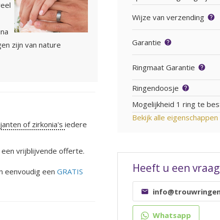
veel
Wijze van verzending
ina
Garantie
en zijn van nature
Ringmaat Garantie
Ringendoosje
Mogelijkheid 1 ring te bes
Bekijk alle eigenschappen
ljanten of zirkonia's
iedere
een vrijblijvende offerte.
Heeft u een vraag
dan eenvoudig een
GRATIS
info@trouwringen
Whatsapp