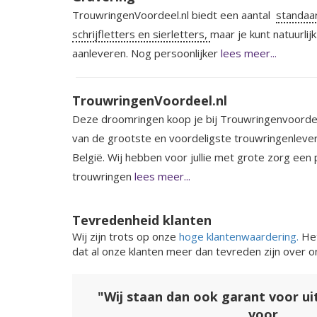
TrouwringenVoordeel.nl biedt een aantal
standaar
schrijfletters en sierletters,
maar je kunt natuurlij
aanleveren. Nog persoonlijker
lees meer...
TrouwringenVoordeel.nl
Deze droomringen koop je bij Trouwringenvoordeel
van de grootste en voordeligste trouwringenleve
België. Wij hebben voor jullie met grote zorg een p
trouwringen
lees meer...
Tevredenheid klanten
Wij zijn trots op onze
hoge klantenwaardering.
Het
dat al onze klanten meer dan tevreden zijn over o
"Wij staan dan ook garant voor u
voor,