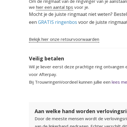
Om de ringmaat van de ringvinger van je aanstaa
we
hier een aantal tips
voor je.
Mocht je de juiste ringmaat niet weten? Beste
een
GRATIS ringenbos
voor de juiste ringmaa
Bekijk hier onze retourvoorwaarden
Veilig betalen
Wil je liever eerst deze prachtige ring ontvangen 
voor Afterpay.
Bij TrouwringenVoordeel kunnen jullie een
lees mee
Aan welke hand worden verlovingsr
Door de meeste mensen wordt de verlovingsr
aan de linkerhand gedragen. Echter verschilt di