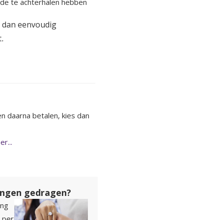
nde te achterhalen hebben
l dan eenvoudig
t
.
en daarna betalen, kies dan
r...
ingen gedragen?
ing
t per