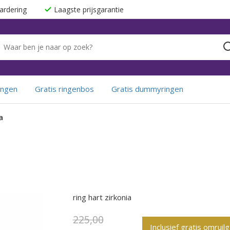
ardering
Laagste prijsgarantie
ingen
Gratis ringenbos
Gratis dummyringen
a
ring hart zirkonia
225,00
Inclusief gratis omruil