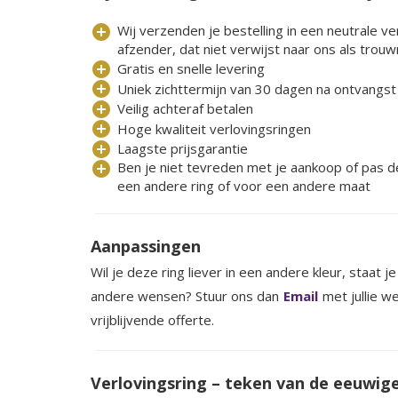
add_circle
Wij verzenden je bestelling in een neutrale v
afzender, dat niet verwijst naar ons als trouw
add_circle
Gratis en snelle levering
add_circle
Uniek zichttermijn van 30 dagen na ontvangst
add_circle
Veilig achteraf betalen
add_circle
Hoge kwaliteit verlovingsringen
add_circle
Laagste prijsgarantie
add_circle
Ben je niet tevreden met je aankoop of pas de 
een andere ring of voor een andere maat
Aanpassingen
Wil je deze ring liever in een andere kleur, staat je
andere wensen? Stuur ons dan
Email
met jullie 
vrijblijvende offerte.
Verlovingsring – teken van de eeuwige