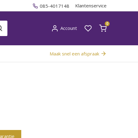
Klantenservice
085-4017148
0
Account
Maak snel een afspraak
garantie