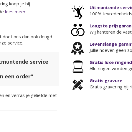
ing koop je bij
Uitmuntende servi
de
lees meer...
100% tevredenheids
Laagste prijsgaran
Wij hanteren de vaste
 doet ons dan ook deugd
nze service.
Levenslange garant
Jullie hoeven geen z
itmuntende service
Gratis luxe ringen
Alle ringen worden g
an een order"
Gratis gravure
Gratis gravering bij 
n en verras je geliefde met