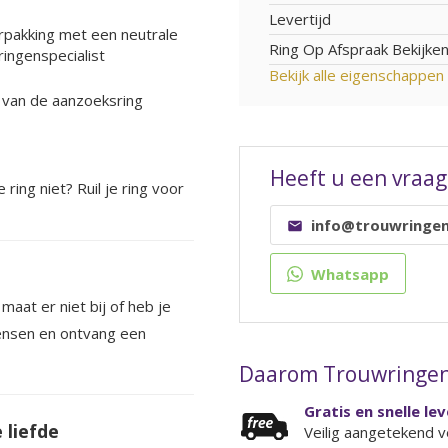
Levertijd
erpakking met een neutrale
Ring Op Afspraak Bekijke
ringenspecialist
Bekijk alle eigenschappen
 van de aanzoeksring
Heeft u een vraag
ring niet? Ruil je ring voor
info@trouwringen
Whatsapp
 maat er niet bij of heb je
wensen en ontvang een
Daarom Trouwringen
Gratis en snelle le
 liefde
Veilig aangetekend v