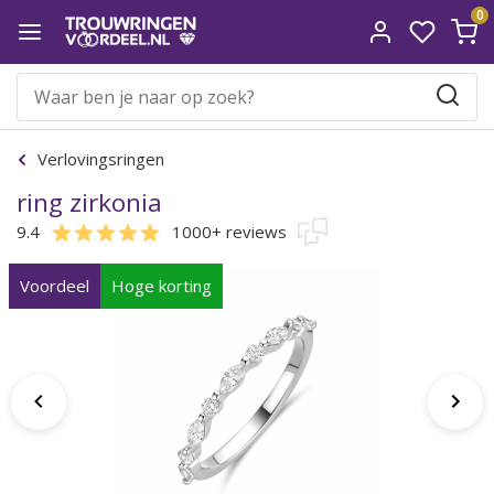
0
Verlovingsringen
ring zirkonia
9.4
1000+ reviews
Voordeel
Hoge korting