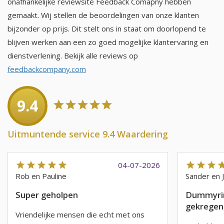
onafhankelijke reviewsite Feedback Comapny hebben
gemaakt. Wij stellen de beoordelingen van onze klanten
bijzonder op prijs. Dit stelt ons in staat om doorlopend te
blijven werken aan een zo goed mogelijke klantervaring en
dienstverlening. Bekijk alle reviews op
feedbackcompany.com
9.4
Uitmuntende service 9.4 Waardering
04-07-2026
Rob en Pauline
Sander en 
Super geholpen
Dummyrin
gekregen,
Vriendelijke mensen die echt met ons