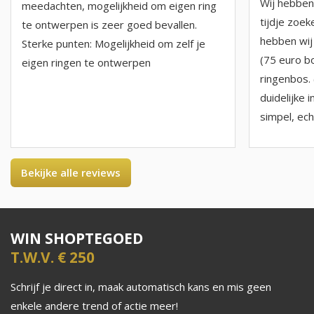
Wij hebben 
meedachten, mogelijkheid om eigen ring
tijdje zoe
te ontwerpen is zeer goed bevallen.
hebben wij
Sterke punten: Mogelijkheid om zelf je
(75 euro b
eigen ringen te ontwerpen
ringenbos. 
duidelijke i
simpel, echt
Bekijke alle reviews
WIN SHOPTEGOED
T.W.V. € 250
Schrijf je direct in, maak automatisch kans en mis geen
enkele andere trend of actie meer!